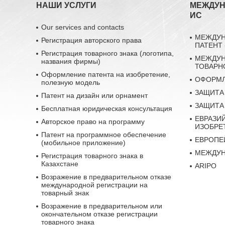
НАШИ УСЛУГИ
МЕЖДУН
ИС
Our services and contacts
МЕЖДУН
Регистрация авторского права
ПАТЕНТ 
Регистрация товарного знака (логотипа,
МЕЖДУН
названия фирмы)
ТОВАРН
Оформление патента на изобретение,
ОФОРМЛ
полезную модель
ЗАЩИТА
Патент на дизайн или орнамент
ЗАЩИТА
Бесплатная юридическая консультация
ЕВРАЗИ
Авторское право на программу
ИЗОБРЕ
Патент на программное обеспечение
ЕВРОПЕ
(мобильное приложение)
МЕЖДУН
Регистрация товарного знака в
Казахстане
ARIPO
Возражение в предварительном отказе
международной регистрации на
товарный знак
Возражение в предварительном или
окончательном отказе регистрации
товарного знака