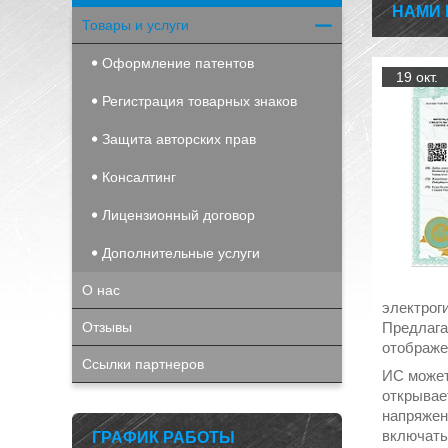
НАМИ 
Товары и услуги
Оформление патентов
19 окт.
Регистрация товарных знаков
Защита авторских прав
Консалтинг
Лицензионный договор
Дополнительные услуги
О нас
электроги
Отзывы
Предлага
отображе
Ссылки партнеров
ИС может
открывае
напряжен
включать
ГРАФИК РАБОТЫ