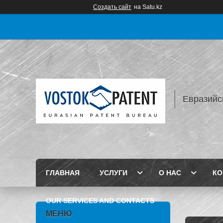
Создать сайт
на Satu.kz
Евразийс
ГЛАВНАЯ
УСЛУГИ
О НАС
КО
OUR SERVICES AND CONTACTS