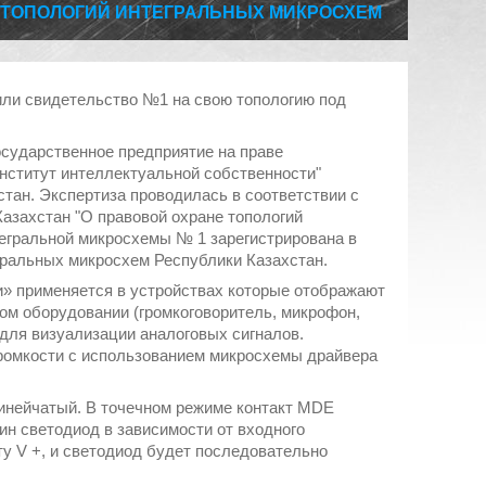
 ТОПОЛОГИЙ ИНТЕГРАЛЬНЫХ МИКРОСХЕМ
или свидетельство №1 на свою топологию под
осударственное предприятие на праве
нститут интеллектуальной собственности"
тан. Экспертиза проводилась в соответствии с
Казахстан "О правовой охране топологий
тегральной микросхемы № 1 зарегистрирована в
гральных микросхем Республики Казахстан.
» применяется в устройствах которые отображают
ом оборудовании (громкоговоритель, микрофон,
я для визуализации аналоговых сигналов.
громкости с использованием микросхемы драйвера
 линейчатый. В точечном режиме контакт MDE
ин светодиод в зависимости от входного
у V +, и светодиод будет последовательно