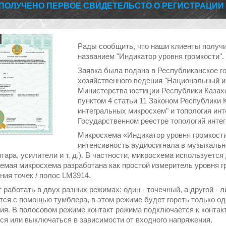
ПОЛУЧЕНО ПЕРВОЕ СВИДЕТЕЛЬСТО О РЕГИСТРАЦИИ
Рады сообщить, что наши клиенты получ
названием "Индикатор уровня громкости".
Заявка была подана в Республиканское г
хозяйственного ведения "Национальный и
Министерства юстиции Республики Казахс
пунктом 4 статьи 11 Законом Республики 
интегральных микросхем" и топология ин
Государственном реестре топологий инте
Микросхема «Индикатор уровня громкости
интенсивность аудиосигнала в музыкальн
тара, усилители и т. д.). В частности, микросхема используетс
емая микросхема разработана как простой измеритель уровня 
ния точек / полос LM3914.
 работать в двух разных режимах: один - точечный, а другой -
тся с помощью тумблера, в этом режиме будет гореть только од
ия. В полосовом режиме контакт режима подключается к контакт
ся или выключаться в зависимости от входного напряжения.