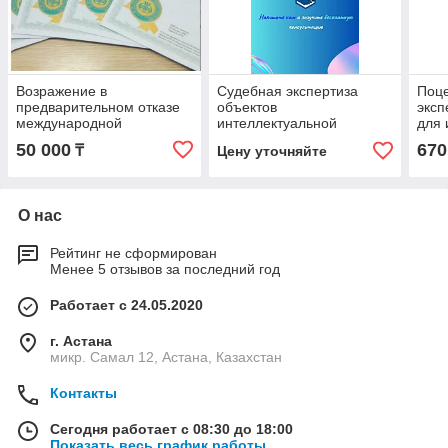
Возражение в
Судебная экспертиза
Поце
предварительном отказе
объектов
эксп
международной
интеллектуальной
для 
регистрации на товарный
собственности (ИС) для
Каза
50 000
670
₸
Цену уточняйте
знак
судов любой инстанции
О нас
Рейтинг не сформирован
Менее 5 отзывов за последний год
Работает с 24.05.2020
г. Астана
микр. Самал 12, Астана, Казахстан
Контакты
Сегодня работает с 08:30 до 18:00
Показать весь график работы