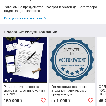
Законом не предусмотрен возврат и обмен данного товара
надлежащего качества
Все условия возврата
Подобные услуги компании
Регистрация товарных
Регистрация товарного
ОПЛ
знаков и патентные услуги
знака для: химические
ГОС
в ARIPO
продукты для
ПОШ
использования в
СВИ
150 000
1 000
45 
₸
от
₸
промышленных, научных
ТВА
целях