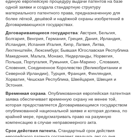
единую европейскую процедуру выдачи патентов на базе
одной заявки и создала стандартную структуру
материального патентного права, предназначенную для
более лёгкой, дешёвой и надёжной охраны изобретений в
Договаривающихся государствах.
Договаривающиеся государства
: Австрия, Бельгия,
Болгария, Венгрия, Германия, Греция, Дания, Ирландия,
Исландия, Испания Италия, Кипр, Латвия, Литва,
Лихтенштейн, Люксембург, Бывшая Югославская Республика
Македония, Мальта, Монако, Нидерланды, Норвегия,
Польша, Португалия, Румыния, Сан-Марино , Словакия,
Словения, Соединенное Королевство (Великобритании и
Северной Ирландии), Турция, Франция, Финляндия,
Хорватия, Чешская Республика, Швейцария, Швеция и
Эстония.
Временная охрана
. Опубликованная европейская патентная
заявка обеспечивает временную охрану не менее той,
которая предоставляется Договаривающимся государством
опубликованной национальной заявке и которая должна, по
крайней мере, предусматривать право на разумную
компенсацию в случае неправомерного акта.
Срок действия патента.
Стандартный срок действия
европейского патента составляет двадцать лет со дня