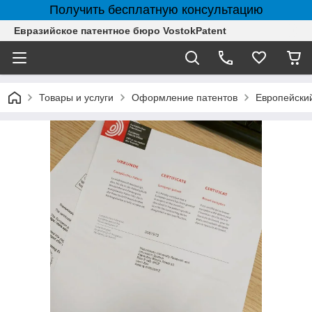
Получить бесплатную консультацию
Евразийское патентное бюро VostokPatent
Товары и услуги
Оформление патентов
Европейски