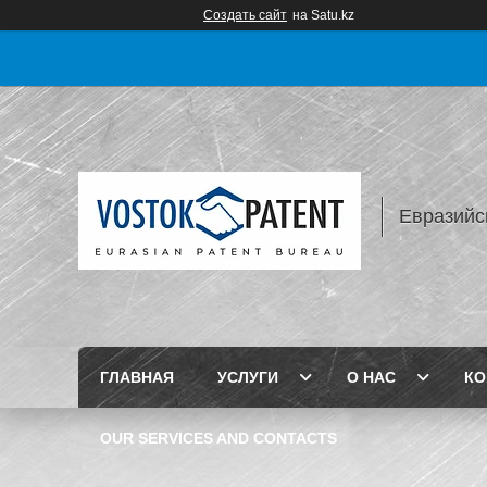
Создать сайт
на Satu.kz
Евразийс
ГЛАВНАЯ
УСЛУГИ
О НАС
КО
OUR SERVICES AND CONTACTS