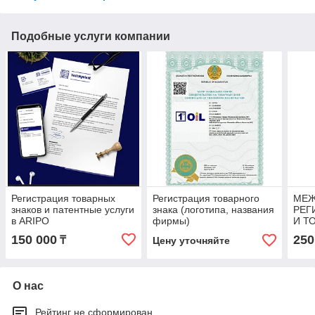
Подобные услуги компании
Регистрация товарных
Регистрация товарного
МЕЖ
знаков и патентные услуги
знака (логотипа, названия
РЕГ
в ARIPO
фирмы)
И Т
150 000
250
₸
Цену уточняйте
О нас
Рейтинг не сформирован