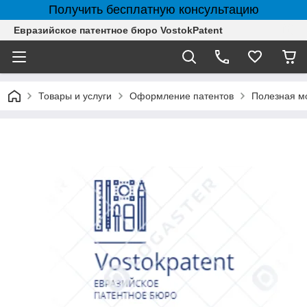
Получить бесплатную консультацию
Евразийское патентное бюро VostokPatent
Товары и услуги
Оформление патентов
Полезная м