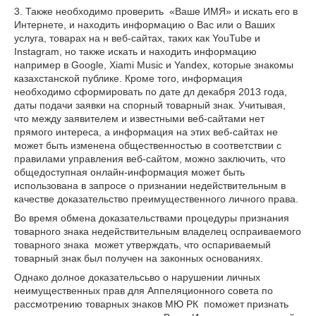
3. Также необходимо проверить «Ваше ИМЯ» и искать его в
Интернете, и находить информацию о Вас или о Ваших
услуга, товарах на н веб-сайтах, таких как YouTube и
Instagram, но также искать и находить информацию
например в Google, Xiami Music и Yandex, которые знакомы
казахстанской публике. Кроме того, информация
необходимо сформировать по дате дл декабря 2013 года,
даты подачи заявки на спорный товарный знак. Учитывая,
что между заявителем и известными веб-сайтами нет
прямого интереса, а информация на этих веб-сайтах не
может быть изменена общественностью в соответствии с
правилами управления веб-сайтом, можно заключить, что
общедоступная онлайн-информация может быть
использована в запросе о признании недействительным в
качестве доказательство преимущественного личного права.
Во время обмена доказательствами процедуры признания
товарного знака недействительным владелец оспраиваемого
товарного знака может утверждать, что оспариваемый
товарный знак был получен на законных основаниях.
Однако долное доказательсьво о нарушении личных
неимущественных прав для Аппеляционного совета по
рассмотрению товарных знаков МЮ РК поможет признать