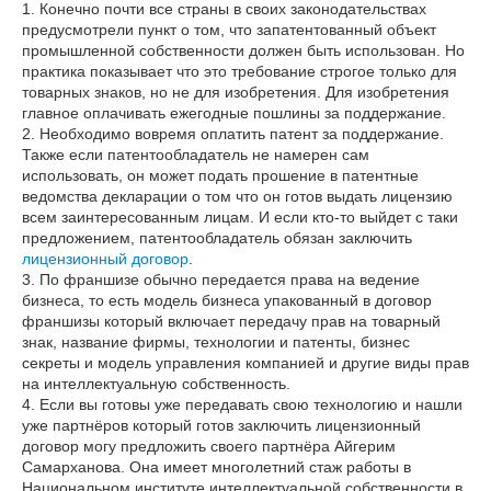
1. Конечно почти все страны в своих законодательствах
предусмотрели пункт о том, что запатентованный объект
промышленной собственности должен быть использован. Но
практика показывает что это требование строгое только для
товарных знаков, но не для изобретения. Для изобретения
главное оплачивать ежегодные пошлины за поддержание.
2. Необходимо вовремя оплатить патент за поддержание.
Также если патентообладатель не намерен сам
использовать, он может подать прошение в патентные
ведомства декларации о том что он готов выдать лицензию
всем заинтересованным лицам. И если кто-то выйдет с таки
предложением, патентообладатель обязан заключить
лицензионный договор
.
3. По франшизе обычно передается права на ведение
бизнеса, то есть модель бизнеса упакованный в договор
франшизы который включает передачу прав на товарный
знак, название фирмы, технологии и патенты, бизнес
секреты и модель управления компанией и другие виды прав
на интеллектуальную собственность.
4. Если вы готовы уже передавать свою технологию и нашли
уже партнёров который готов заключить лицензионный
договор могу предложить своего партнёра Айгерим
Самарханова. Она имеет многолетний стаж работы в
Национальном институте интеллектуальной собственности в